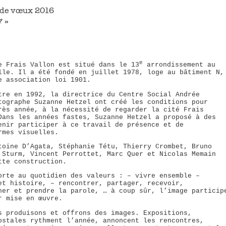
s de vœux 2016
7
»
e
e Frais Vallon est situé dans le 13
arrondissement au
lle. Il a été fondé en juillet 1978, loge au bâtiment N,
e association loi 1901.
tre en 1992, la directrice du Centre Social Andrée
tographe Suzanne Hetzel ont créé les conditions pour
rès année, à la nécessité de regarder la cité Frais
Dans les années fastes, Suzanne Hetzel a proposé à des
enir participer à ce travail de présence et de
rmes visuelles.
toine D’Agata, Stéphanie Tétu, Thierry Crombet, Bruno
 Sturm, Vincent Perrottet, Marc Quer et Nicolas Memain
tte construction.
orte au quotidien des valeurs : – vivre ensemble –
et histoire, – rencontrer, partager, recevoir,
ner et prendre la parole, … à coup sûr, l’image particip
r mise en œuvre.
s produisons et offrons des images. Expositions,
ostales rythment l’année, annoncent les rencontres,