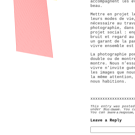
accompagnent les é
beau.
Mettre en projet l
leurs modes de vie
nécessaire au trav
photographie, dans
projet social : en
bruit et regard au
un garant de la pa
vivre ensemble est
La photographie po
double ou de montr
montre. Nous n’ess
vivre n’invite guè
les images que nou
la même attention,
nous habitions.
xxxxxxxxxxxxxxxxxx
This entry was posted
Non classé
under
. You c
leave a response
You can
Leave a Reply