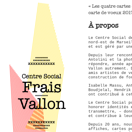
Les quatre carte
«
carte de voeux 201
À propos
Le Centre Social d
nord-est de Marsei
et est géré par un
Depuis leur rencon
Antolini et la pho
répondre, année ap
Vallon autrement. 
amis artistes de v
construction de fo
Isabelle Massu, An
Boudjelal, Hendrik
ont contribué à ce
Le Centre Social p
honorer identités 
transmettre, – don
et contribue à leu
Depuis 20 ans, nou
affiches, cartes p