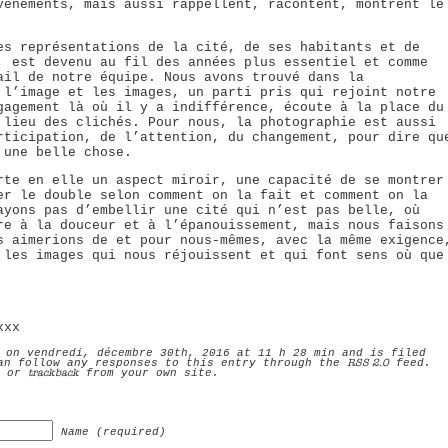
vénements, mais aussi rappellent, racontent, montrent le
es représentations de la cité, de ses habitants et de
, est devenu au fil des années plus essentiel et comme
ail de notre équipe. Nous avons trouvé dans la
 l’image et les images, un parti pris qui rejoint notre
gagement là où il y a indifférence, écoute à la place du
 lieu des clichés. Pour nous, la photographie est aussi
rticipation, de l’attention, du changement, pour dire qu
 une belle chose.
rte en elle un aspect miroir, une capacité de se montrer
er le double selon comment on la fait et comment on la
ayons pas d’embellir une cité qui n’est pas belle, où
re à la douceur et à l’épanouissement, mais nous faisons
s aimerions de et pour nous-mêmes, avec la même exigence
 les images qui nous réjouissent et qui font sens où que
xxx
 on vendredi, décembre 30th, 2016 at 11 h 28 min and is filed
RSS 2.0
an follow any responses to this entry through the
feed.
trackback
, or
from your own site.
Name (required)